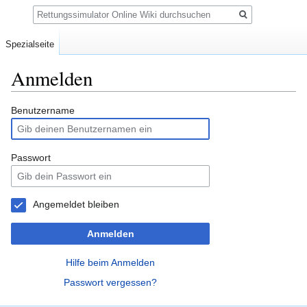
Suche
Spezialseite
Anmelden
Zur
Zur
Benutzername
Navigation
Suche
springen
springen
Passwort
Angemeldet bleiben
Anmelden
Hilfe beim Anmelden
Passwort vergessen?