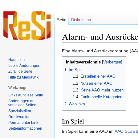
Seite
Diskussion
Alarm- und Ausrück
Zur
Zur
Eine Alarm- und Ausrückeordnung (AAO
Navigation
Suche
Hauptseite
Inhaltsverzeichnis
springen
springen
Letzte Änderungen
1
Im Spiel
Zufällige Seite
1.1
Erstellen einer AAO
Hilfe zu MediaWiki
1.2
Nutzen einer AAO
Werkzeuge
1.3
Keine AAO mehr nutzen
Links auf diese Seite
1.4
Funktionelle Kategorien
Änderungen an
2
Weblinks
verlinkten Seiten
Spezialseiten
Druckversion
Im Spiel
Permanenter Link
Seiten­informationen
Im Spiel kann eine AAO im
AAO Store