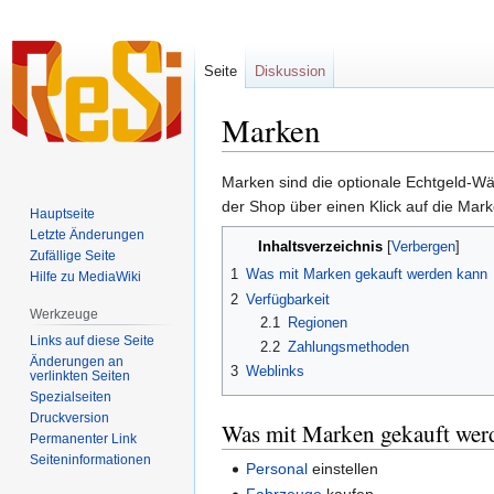
Seite
Diskussion
Marken
Zur
Zur
Marken sind die optionale Echtgeld-Wä
Navigation
Suche
der Shop über einen Klick auf die Mar
Hauptseite
springen
springen
Letzte Änderungen
Inhaltsverzeichnis
Zufällige Seite
1
Was mit Marken gekauft werden kann
Hilfe zu MediaWiki
2
Verfügbarkeit
Werkzeuge
2.1
Regionen
Links auf diese Seite
2.2
Zahlungsmethoden
Änderungen an
3
Weblinks
verlinkten Seiten
Spezialseiten
Druckversion
Was mit Marken gekauft wer
Permanenter Link
Seiten­informationen
Personal
einstellen